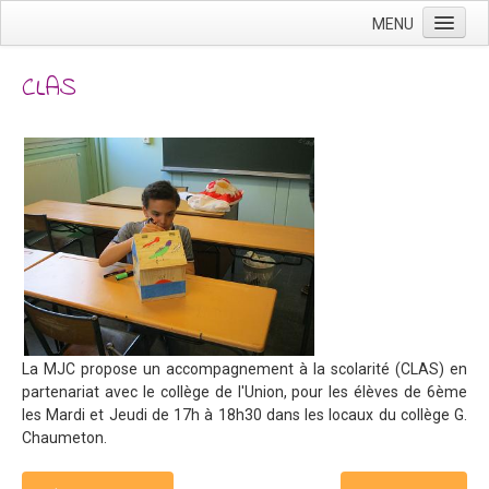
MENU
Accueil
CLAS
Clubs d'Activités
Adultes
Enfants
Ados
Action Jeunes
Vacances Scolaires
Hors Vacances
Fonctionnement
La MJC propose un accompagnement à la scolarité (CLAS) en
partenariat avec le collège de l'Union, pour les élèves de 6ème
Animation Locale
les Mardi et Jeudi de 17h à 18h30 dans les locaux du collège G.
Chaumeton.
Association